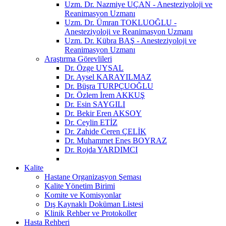
Uzm. Dr. Nazmiye UÇAN - Anesteziyoloji ve
Reanimasyon Uzmanı
Uzm. Dr. Ümran TOKLUOĞLU -
Anesteziyoloji ve Reanimasyon Uzmanı
Uzm. Dr. Kübra BAŞ - Anesteziyoloji ve
Reanimasyon Uzmanı
Araştırma Görevlileri
Dr. Özge UYSAL
Dr. Aysel KARAYILMAZ
Dr. Büşra TURPÇUOĞLU
Dr. Özlem İrem AKKUŞ
Dr. Esin SAYGILI
Dr. Bekir Eren AKSOY
Dr. Ceylin ETİZ
Dr. Zahide Ceren ÇELİK
Dr. Muhammet Enes BOYRAZ
Dr. Rojda YARDIMCI
Kalite
Hastane Organizasyon Şeması
Kalite Yönetim Birimi
Komite ve Komisyonlar
Dış Kaynaklı Doküman Listesi
Klinik Rehber ve Protokoller
Hasta Rehberi