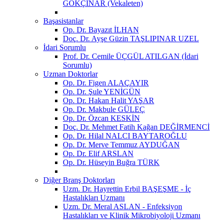
GÖKÇINAR (Vekaleten)
Başasistanlar
Op. Dr. Bayazıt İLHAN
Doç. Dr. Ayşe Güzin TAŞLIPINAR UZEL
İdari Sorumlu
Prof. Dr. Cemile ÜÇGÜL ATILGAN (İdari
Sorumlu)
Uzman Doktorlar
Op. Dr. Figen ALAÇAYIR
Op. Dr. Şule YENİGÜN
Op. Dr. Hakan Halit YAŞAR
Op. Dr. Makbule GÜLEÇ
Op. Dr. Özcan KESKİN
Doç. Dr. Mehmet Fatih Kağan DEĞİRMENCİ
Op. Dr. Hilal NALCI BAYTAROĞLU
Op. Dr. Merve Temmuz AYDUĞAN
Op. Dr. Elif ARSLAN
Op. Dr. Hüseyin Buğra TÜRK
Diğer Branş Doktorları
Uzm. Dr. Hayrettin Erbil BAŞEŞME - İç
Hastalıkları Uzmanı
Uzm. Dr. Meral ASLAN - Enfeksiyon
Hastalıkları ve Klinik Mikrobiyoloji Uzmanı