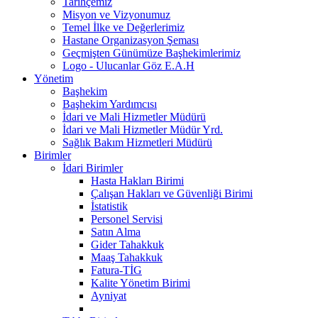
Tarihçemiz
Misyon ve Vizyonumuz
Temel İlke ve Değerlerimiz
Hastane Organizasyon Şeması
Geçmişten Günümüze Başhekimlerimiz
Logo - Ulucanlar Göz E.A.H
Yönetim
Başhekim
Başhekim Yardımcısı
İdari ve Mali Hizmetler Müdürü
İdari ve Mali Hizmetler Müdür Yrd.
Sağlık Bakım Hizmetleri Müdürü
Birimler
İdari Birimler
Hasta Hakları Birimi
Çalışan Hakları ve Güvenliği Birimi
İstatistik
Personel Servisi
Satın Alma
Gider Tahakkuk
Maaş Tahakkuk
Fatura-TİG
Kalite Yönetim Birimi
Ayniyat