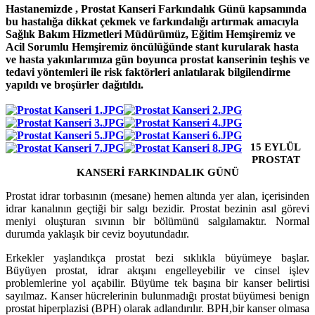
Hastanemizde , Prostat Kanseri Farkındalık Günü kapsamında
bu hastalığa dikkat çekmek ve farkındalığı artırmak amacıyla
Sağlık Bakım Hizmetleri Müdürümüz, Eğitim Hemşiremiz ve
Acil Sorumlu Hemşiremiz öncülüğünde stant kurularak hasta
ve hasta yakınlarımıza gün boyunca
prostat kanserinin teşhis ve
tedavi yöntemleri ile risk faktörleri anlatılarak
bilgilendirme
yapıldı ve broşürler dağıtıldı.
15 EYLÜL
PROSTAT
KANSERİ FARKINDALIK GÜNÜ
Prostat idrar torbasının (mesane) hemen altında yer alan, içerisinden
idrar kanalının geçtiği bir salgı bezidir. Prostat bezinin asıl görevi
meniyi oluşturan sıvının bir bölümünü salgılamaktır. Normal
durumda yaklaşık bir ceviz boyutundadır.
Erkekler yaşlandıkça prostat bezi sıklıkla büyümeye başlar.
Büyüyen prostat, idrar akışını engelleyebilir ve cinsel işlev
problemlerine yol açabilir. Büyüme tek başına bir kanser belirtisi
sayılmaz. Kanser hücrelerinin bulunmadığı prostat büyümesi benign
prostat hiperplazisi (BPH) olarak adlandırılır. BPH,bir kanser olmasa