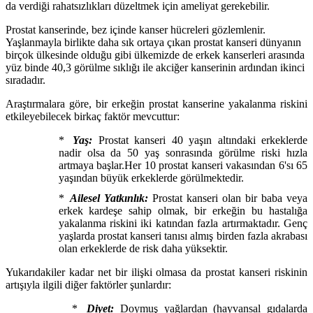
da verdiği rahatsızlıkları düzeltmek için ameliyat gerekebilir.
Prostat kanserinde, bez içinde kanser hücreleri gözlemlenir.
Yaşlanmayla birlikte daha sık ortaya çıkan prostat kanseri dünyanın
birçok ülkesinde olduğu gibi ülkemizde de erkek kanserleri arasında
yüz binde 40,3 görülme sıklığı ile akciğer kanserinin ardından ikinci
sıradadır.
Araştırmalara göre, bir erkeğin prostat kanserine yakalanma riskini
etkileyebilecek birkaç faktör mevcuttur:
*
Yaş:
Prostat kanseri 40 yaşın altındaki erkeklerde
nadir olsa da 50 yaş sonrasında görülme riski hızla
artmaya başlar.Her 10 prostat kanseri vakasından 6'sı 65
yaşından büyük erkeklerde görülmektedir.
*
Ailesel Yatkınlık:
Prostat kanseri olan bir baba veya
erkek kardeşe sahip olmak, bir erkeğin bu hastalığa
yakalanma riskini iki katından fazla artırmaktadır. Genç
yaşlarda prostat kanseri tanısı almış birden fazla akrabası
olan erkeklerde de risk daha yüksektir.
Yukarıdakiler kadar net bir ilişki olmasa da prostat kanseri riskinin
artışıyla ilgili diğer faktörler şunlardır:
*
Diyet:
Doymuş yağlardan (hayvansal gıdalarda