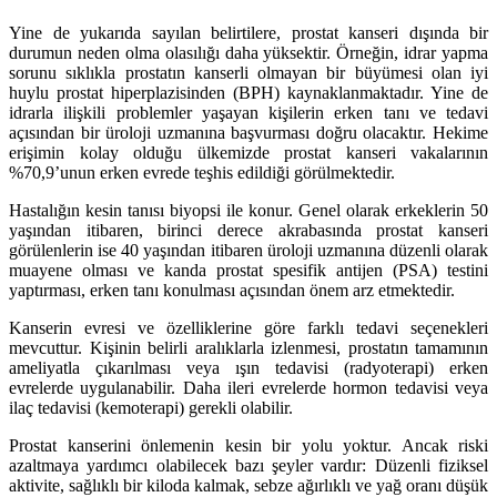
Yine de yukarıda sayılan belirtilere, prostat kanseri dışında bir
durumun neden olma olasılığı daha yüksektir. Örneğin, idrar yapma
sorunu sıklıkla prostatın kanserli olmayan bir büyümesi olan iyi
huylu prostat hiperplazisinden (BPH) kaynaklanmaktadır. Yine de
idrarla ilişkili problemler yaşayan kişilerin erken tanı ve tedavi
açısından bir üroloji uzmanına başvurması doğru olacaktır. Hekime
erişimin kolay olduğu ülkemizde prostat kanseri vakalarının
%70,9’unun erken evrede teşhis edildiği görülmektedir.
Hastalığın kesin tanısı biyopsi ile konur. Genel olarak erkeklerin 50
yaşından itibaren, birinci derece akrabasında prostat kanseri
görülenlerin ise 40 yaşından itibaren üroloji uzmanına düzenli olarak
muayene olması ve kanda prostat spesifik antijen (PSA) testini
yaptırması, erken tanı konulması açısından önem arz etmektedir.
Kanserin evresi ve özelliklerine göre farklı tedavi seçenekleri
mevcuttur. Kişinin belirli aralıklarla izlenmesi, prostatın tamamının
ameliyatla çıkarılması veya ışın tedavisi (radyoterapi) erken
evrelerde uygulanabilir. Daha ileri evrelerde hormon tedavisi veya
ilaç tedavisi (kemoterapi) gerekli olabilir.
Prostat kanserini önlemenin kesin bir yolu yoktur. Ancak riski
azaltmaya yardımcı olabilecek bazı şeyler vardır: Düzenli fiziksel
aktivite, sağlıklı bir kiloda kalmak, sebze ağırlıklı ve yağ oranı düşük