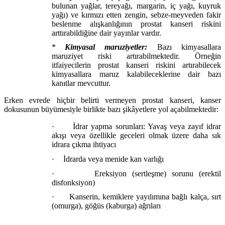
bulunan yağlar, tereyağı, margarin, iç yağı, kuyruk
yağı) ve kırmızı etten zengin, sebze-meyveden fakir
beslenme alışkanlığının prostat kanseri riskini
arttırabildiğine dair yayınlar vardır.
*
Kimyasal maruziyetler:
Bazı kimyasallara
maruziyet riski artırabilmektedir. Örneğin
itfaiyecilerin prostat kanseri riskini artırabilecek
kimyasallara maruz kalabileceklerine dair bazı
kanıtlar mevcuttur.
Erken evrede hiçbir belirti vermeyen prostat kanseri, kanser
dokusunun büyümesiyle birlikte bazı şikâyetlere yol açabilmektedir:
·
İdrar yapma sorunları: Yavaş veya zayıf idrar
akışı veya özellikle geceleri olmak üzere daha sık
idrara çıkma ihtiyacı
·
İdrarda veya menide kan varlığı
·
Ereksiyon (sertleşme) sorunu (erektil
disfonksiyon)
·
Kanserin, kemiklere yayılımına bağlı kalça, sırt
(omurga), göğüs (kaburga) ağrıları