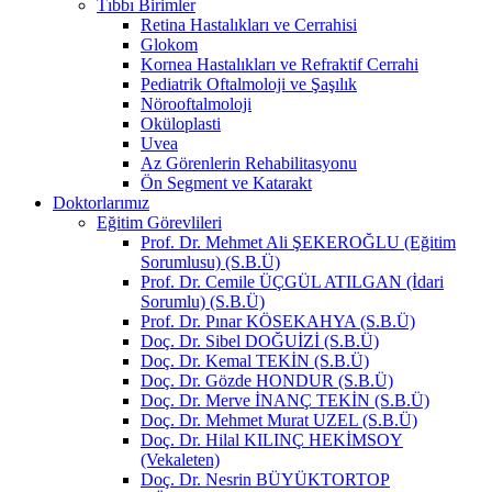
Tıbbı Birimler
Retina Hastalıkları ve Cerrahisi
Glokom
Kornea Hastalıkları ve Refraktif Cerrahi
Pediatrik Oftalmoloji ve Şaşılık
Nörooftalmoloji
Oküloplasti
Uvea
Az Görenlerin Rehabilitasyonu
Ön Segment ve Katarakt
Doktorlarımız
Eğitim Görevlileri
Prof. Dr. Mehmet Ali ŞEKEROĞLU (Eğitim
Sorumlusu) (S.B.Ü)
Prof. Dr. Cemile ÜÇGÜL ATILGAN (İdari
Sorumlu) (S.B.Ü)
Prof. Dr. Pınar KÖSEKAHYA (S.B.Ü)
Doç. Dr. Sibel DOĞUİZİ (S.B.Ü)
Doç. Dr. Kemal TEKİN (S.B.Ü)
Doç. Dr. Gözde HONDUR (S.B.Ü)
Doç. Dr. Merve İNANÇ TEKİN (S.B.Ü)
Doç. Dr. Mehmet Murat UZEL (S.B.Ü)
Doç. Dr. Hilal KILINÇ HEKİMSOY
(Vekaleten)
Doç. Dr. Nesrin BÜYÜKTORTOP