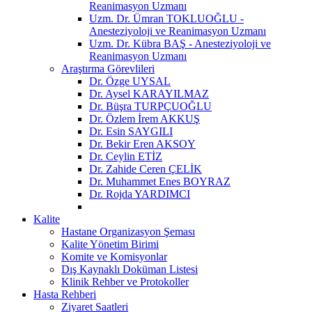
Reanimasyon Uzmanı
Uzm. Dr. Ümran TOKLUOĞLU -
Anesteziyoloji ve Reanimasyon Uzmanı
Uzm. Dr. Kübra BAŞ - Anesteziyoloji ve
Reanimasyon Uzmanı
Araştırma Görevlileri
Dr. Özge UYSAL
Dr. Aysel KARAYILMAZ
Dr. Büşra TURPÇUOĞLU
Dr. Özlem İrem AKKUŞ
Dr. Esin SAYGILI
Dr. Bekir Eren AKSOY
Dr. Ceylin ETİZ
Dr. Zahide Ceren ÇELİK
Dr. Muhammet Enes BOYRAZ
Dr. Rojda YARDIMCI
Kalite
Hastane Organizasyon Şeması
Kalite Yönetim Birimi
Komite ve Komisyonlar
Dış Kaynaklı Doküman Listesi
Klinik Rehber ve Protokoller
Hasta Rehberi
Ziyaret Saatleri