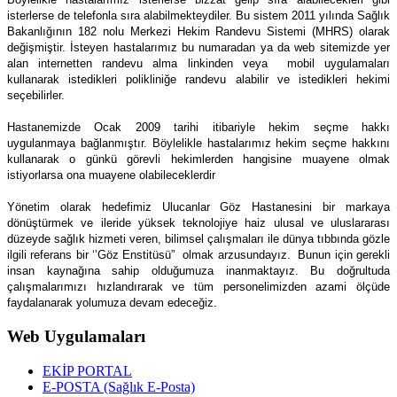
isterlerse de telefonla sıra alabilmekteydiler. Bu sistem 2011 yılında Sağlık
Bakanlığının 182 nolu Merkezi Hekim Randevu Sistemi (MHRS) olarak
değişmiştir. İsteyen hastalarımız bu numaradan ya da web sitemizde yer
alan internetten randevu alma linkinden veya mobil uygulamaları
kullanarak istedikleri polikliniğe randevu alabilir ve istedikleri hekimi
seçebilirler.
Hastanemizde Ocak 2009 tarihi itibariyle hekim seçme hakkı
uygulanmaya bağlanmıştır. Böylelikle hastalarımız hekim seçme hakkını
kullanarak o günkü görevli hekimlerden hangisine muayene olmak
istiyorlarsa ona muayene olabileceklerdir
Yönetim olarak hedefimiz Ulucanlar Göz Hastanesini bir markaya
dönüştürmek ve ileride yüksek teknolojiye haiz ulusal ve uluslararası
düzeyde sağlık hizmeti veren, bilimsel çalışmaları ile dünya tıbbında gözle
ilgili referans bir ‘’Göz Enstitüsü” olmak arzusundayız. Bunun için gerekli
insan kaynağına sahip olduğumuza inanmaktayız. Bu doğrultuda
çalışmalarımızı hızlandırarak ve tüm personelimizden azami ölçüde
faydalanarak yolumuza devam edeceğiz.
Web Uygulamaları
EKİP PORTAL
E-POSTA (Sağlık E-Posta)