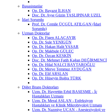
Başasistanlar
Op. Dr. Bayazıt İLHAN
Doç. Dr. Ayşe Güzin TAŞLIPINAR UZEL
İdari Sorumlu
Prof. Dr. Cemile ÜÇGÜL ATILGAN (İdari
Sorumlu)
Uzman Doktorlar
Op. Dr. Figen ALAÇAYIR
Op. Dr. Şule YENİGÜN
Op. Dr. Hakan Halit YAŞAR
Op. Dr. Makbule GÜLEÇ
Op. Dr. Özcan KESKİN
Doç. Dr. Mehmet Fatih Kağan DEĞİRMENCİ
Op. Dr. Hilal NALCI BAYTAROĞLU
Op. Dr. Merve Temmuz AYDUĞAN
Op. Dr. Elif ARSLAN
Op. Dr. Hüseyin Buğra TÜRK
Diğer Branş Doktorları
Uzm. Dr. Hayrettin Erbil BAŞEŞME - İç
Hastalıkları Uzmanı
Uzm. Dr. Meral ASLAN - Enfeksiyon
Hastalıkları ve Klinik Mikrobiyoloji Uzmanı
Uzm. Dr. Nazmiye UÇAN - Anesteziyoloji ve