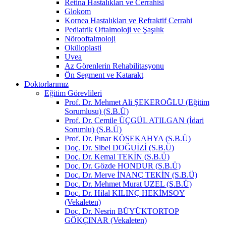
Retina Hastalıkları ve Cerrahisi
Glokom
Kornea Hastalıkları ve Refraktif Cerrahi
Pediatrik Oftalmoloji ve Şaşılık
Nörooftalmoloji
Oküloplasti
Uvea
Az Görenlerin Rehabilitasyonu
Ön Segment ve Katarakt
Doktorlarımız
Eğitim Görevlileri
Prof. Dr. Mehmet Ali ŞEKEROĞLU (Eğitim
Sorumlusu) (S.B.Ü)
Prof. Dr. Cemile ÜÇGÜL ATILGAN (İdari
Sorumlu) (S.B.Ü)
Prof. Dr. Pınar KÖSEKAHYA (S.B.Ü)
Doç. Dr. Sibel DOĞUİZİ (S.B.Ü)
Doç. Dr. Kemal TEKİN (S.B.Ü)
Doç. Dr. Gözde HONDUR (S.B.Ü)
Doç. Dr. Merve İNANÇ TEKİN (S.B.Ü)
Doç. Dr. Mehmet Murat UZEL (S.B.Ü)
Doç. Dr. Hilal KILINÇ HEKİMSOY
(Vekaleten)
Doç. Dr. Nesrin BÜYÜKTORTOP
GÖKÇINAR (Vekaleten)