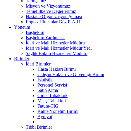
Tarihçemiz
Misyon ve Vizyonumuz
Temel İlke ve Değerlerimiz
Hastane Organizasyon Şeması
Logo - Ulucanlar Göz E.A.H
Yönetim
Başhekim
Başhekim Yardımcısı
İdari ve Mali Hizmetler Müdürü
İdari ve Mali Hizmetler Müdür Yrd.
Sağlık Bakım Hizmetleri Müdürü
Birimler
İdari Birimler
Hasta Hakları Birimi
Çalışan Hakları ve Güvenliği Birimi
İstatistik
Personel Servisi
Satın Alma
Gider Tahakkuk
Maaş Tahakkuk
Fatura-TİG
Kalite Yönetim Birimi
Ayniyat
Tıbbı Birimler