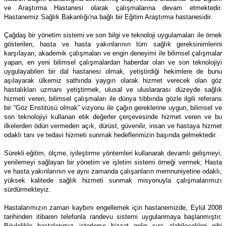
ve Araştırma Hastanesi olarak çalışmalarına devam etmektedir.
Hastanemiz Sağlık Bakanlığı'na bağlı bir Eğitim Araştırma hastanesidir.
Çağdaş bir yönetim sistemi ve son bilgi ve teknoloji uygulamaları ile örnek
gösterilen, hasta ve hasta
yakınlarının tüm sağlık gereksinimlerini
karşılayan, akademik çalışmaları ve engin deneyimi ile bilimsel çalışmalar
yapan, en yeni bilimsel çalışmalardan haberdar olan ve son teknolojiyi
uygulayabilen bir dal hastanesi
olmak, yetiştirdiği hekimlere de bunu
aşılayarak ülkemiz sathında yaygın olarak hizmet verecek olan göz
hastalıkları uzmanı yetiştirmek, ulusal ve uluslararası düzeyde sağlık
hizmeti veren, bilimsel çalışmaları ile
dünya tıbbında gözle ilgili referans
bir “Göz Enstitüsü olmak” vizyonu ile çağın gereklerine uygun, bilimsel
ve
son teknolojiyi kullanan etik değerler çerçevesinde hizmet veren ve bu
ilkelerden ödün vermeden açık,
dürüst, güvenilir, insan ve hastaya hizmet
odaklı tanı ve tedavi hizmeti sunmak hedeflerimizin başında gelmektedir.
Sürekli eğitim, ölçme, iyileştirme yöntemleri kullanarak devamlı gelişmeyi,
yenilemeyi sağlayan bir yönetim ve işletim sistemi örneği
vermek; Hasta
ve hasta yakınlarının ve aynı zamanda çalışanların memnuniyetine odaklı,
yüksek kalitede sağlık hizmeti sunmak misyonuyla çalışmalarımızı
sürdürmekteyiz.
Hastalarımızın zaman kaybını engellemek için hastanemizde, Eylül 2008
tarihinden itibaren telefonla
randevu sistemi uygulanmaya başlanmıştır.
Böylelikle hastalarımız isterlerse bizzat
gelip
sıra alabilecekleri
gibi