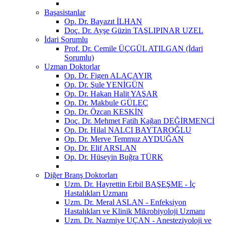
Başasistanlar
Op. Dr. Bayazıt İLHAN
Doç. Dr. Ayşe Güzin TAŞLIPINAR UZEL
İdari Sorumlu
Prof. Dr. Cemile ÜÇGÜL ATILGAN (İdari
Sorumlu)
Uzman Doktorlar
Op. Dr. Figen ALAÇAYIR
Op. Dr. Şule YENİGÜN
Op. Dr. Hakan Halit YAŞAR
Op. Dr. Makbule GÜLEÇ
Op. Dr. Özcan KESKİN
Doç. Dr. Mehmet Fatih Kağan DEĞİRMENCİ
Op. Dr. Hilal NALCI BAYTAROĞLU
Op. Dr. Merve Temmuz AYDUĞAN
Op. Dr. Elif ARSLAN
Op. Dr. Hüseyin Buğra TÜRK
Diğer Branş Doktorları
Uzm. Dr. Hayrettin Erbil BAŞEŞME - İç
Hastalıkları Uzmanı
Uzm. Dr. Meral ASLAN - Enfeksiyon
Hastalıkları ve Klinik Mikrobiyoloji Uzmanı
Uzm. Dr. Nazmiye UÇAN - Anesteziyoloji ve