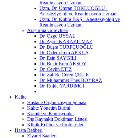
Reanimasyon Uzmanı
Uzm. Dr. Ümran TOKLUOĞLU -
Anesteziyoloji ve Reanimasyon Uzmanı
Uzm. Dr. Kübra BAŞ - Anesteziyoloji ve
Reanimasyon Uzmanı
Araştırma Görevlileri
Dr. Özge UYSAL
Dr. Aysel KARAYILMAZ
Dr. Büşra TURPÇUOĞLU
Dr. Özlem İrem AKKUŞ
Dr. Esin SAYGILI
Dr. Bekir Eren AKSOY
Dr. Ceylin ETİZ
Dr. Zahide Ceren ÇELİK
Dr. Muhammet Enes BOYRAZ
Dr. Rojda YARDIMCI
Kalite
Hastane Organizasyon Şeması
Kalite Yönetim Birimi
Komite ve Komisyonlar
Dış Kaynaklı Doküman Listesi
Klinik Rehber ve Protokoller
Hasta Rehberi
Ziyaret Saatleri