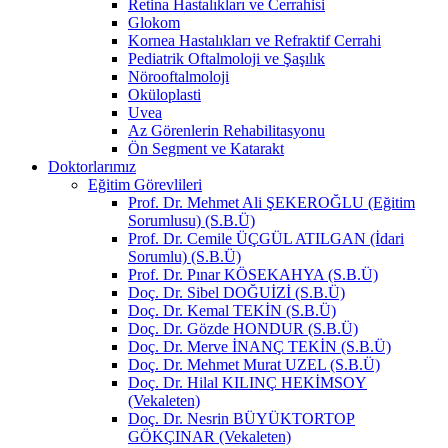
Retina Hastalıkları ve Cerrahisi
Glokom
Kornea Hastalıkları ve Refraktif Cerrahi
Pediatrik Oftalmoloji ve Şaşılık
Nörooftalmoloji
Oküloplasti
Uvea
Az Görenlerin Rehabilitasyonu
Ön Segment ve Katarakt
Doktorlarımız
Eğitim Görevlileri
Prof. Dr. Mehmet Ali ŞEKEROĞLU (Eğitim
Sorumlusu) (S.B.Ü)
Prof. Dr. Cemile ÜÇGÜL ATILGAN (İdari
Sorumlu) (S.B.Ü)
Prof. Dr. Pınar KÖSEKAHYA (S.B.Ü)
Doç. Dr. Sibel DOĞUİZİ (S.B.Ü)
Doç. Dr. Kemal TEKİN (S.B.Ü)
Doç. Dr. Gözde HONDUR (S.B.Ü)
Doç. Dr. Merve İNANÇ TEKİN (S.B.Ü)
Doç. Dr. Mehmet Murat UZEL (S.B.Ü)
Doç. Dr. Hilal KILINÇ HEKİMSOY
(Vekaleten)
Doç. Dr. Nesrin BÜYÜKTORTOP
GÖKÇINAR (Vekaleten)