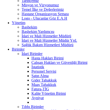
Tarihçemiz
Misyon ve Vizyonumuz
Temel İlke ve Değerlerimiz
Hastane Organizasyon Şeması
Logo - Ulucanlar Göz E.A.H
Yönetim
Başhekim
Başhekim Yardımcısı
İdari ve Mali Hizmetler Müdürü
İdari ve Mali Hizmetler Müdür Yrd.
Sağlık Bakım Hizmetleri Müdürü
Birimler
İdari Birimler
Hasta Hakları Birimi
Çalışan Hakları ve Güvenliği Birimi
İstatistik
Personel Servisi
Satın Alma
Gider Tahakkuk
Maaş Tahakkuk
Fatura-TİG
Kalite Yönetim Birimi
Ayniyat
Tıbbı Birimler