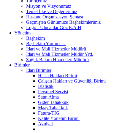
Tarihçemiz
Misyon ve Vizyonumuz
Temel İlke ve Değerlerimiz
Hastane Organizasyon Şeması
Geçmişten Günümüze Başhekimlerimiz
Logo - Ulucanlar Göz E.A.H
Yönetim
Başhekim
Başhekim Yardımcısı
İdari ve Mali Hizmetler Müdürü
İdari ve Mali Hizmetler Müdür Yrd.
Sağlık Bakım Hizmetleri Müdürü
Birimler
İdari Birimler
Hasta Hakları Birimi
Çalışan Hakları ve Güvenliği Birimi
İstatistik
Personel Servisi
Satın Alma
Gider Tahakkuk
Maaş Tahakkuk
Fatura-TİG
Kalite Yönetim Birimi
Ayniyat