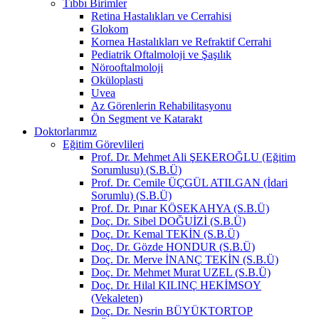
Tıbbı Birimler
Retina Hastalıkları ve Cerrahisi
Glokom
Kornea Hastalıkları ve Refraktif Cerrahi
Pediatrik Oftalmoloji ve Şaşılık
Nörooftalmoloji
Oküloplasti
Uvea
Az Görenlerin Rehabilitasyonu
Ön Segment ve Katarakt
Doktorlarımız
Eğitim Görevlileri
Prof. Dr. Mehmet Ali ŞEKEROĞLU (Eğitim
Sorumlusu) (S.B.Ü)
Prof. Dr. Cemile ÜÇGÜL ATILGAN (İdari
Sorumlu) (S.B.Ü)
Prof. Dr. Pınar KÖSEKAHYA (S.B.Ü)
Doç. Dr. Sibel DOĞUİZİ (S.B.Ü)
Doç. Dr. Kemal TEKİN (S.B.Ü)
Doç. Dr. Gözde HONDUR (S.B.Ü)
Doç. Dr. Merve İNANÇ TEKİN (S.B.Ü)
Doç. Dr. Mehmet Murat UZEL (S.B.Ü)
Doç. Dr. Hilal KILINÇ HEKİMSOY
(Vekaleten)
Doç. Dr. Nesrin BÜYÜKTORTOP