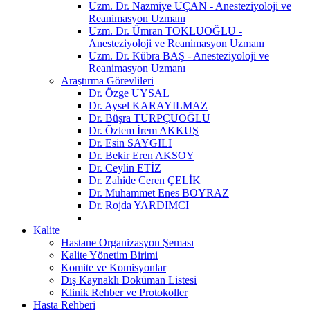
Uzm. Dr. Nazmiye UÇAN - Anesteziyoloji ve
Reanimasyon Uzmanı
Uzm. Dr. Ümran TOKLUOĞLU -
Anesteziyoloji ve Reanimasyon Uzmanı
Uzm. Dr. Kübra BAŞ - Anesteziyoloji ve
Reanimasyon Uzmanı
Araştırma Görevlileri
Dr. Özge UYSAL
Dr. Aysel KARAYILMAZ
Dr. Büşra TURPÇUOĞLU
Dr. Özlem İrem AKKUŞ
Dr. Esin SAYGILI
Dr. Bekir Eren AKSOY
Dr. Ceylin ETİZ
Dr. Zahide Ceren ÇELİK
Dr. Muhammet Enes BOYRAZ
Dr. Rojda YARDIMCI
Kalite
Hastane Organizasyon Şeması
Kalite Yönetim Birimi
Komite ve Komisyonlar
Dış Kaynaklı Doküman Listesi
Klinik Rehber ve Protokoller
Hasta Rehberi