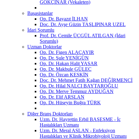
GÖKÇINAR (Vekaleten)
Başasistanlar
Op. Dr. Bayazıt İLHAN
Doç. Dr. Ayşe Güzin TAŞLIPINAR UZEL
İdari Sorumlu
Prof. Dr. Cemile ÜÇGÜL ATILGAN (İdari
Sorumlu)
Uzman Doktorlar
Op. Dr. Figen ALAÇAYIR
Op. Dr. Şule YENİGÜN
Op. Dr. Hakan Halit YAŞAR
Op. Dr. Makbule GÜLEÇ
Op. Dr. Özcan KESKİN
Doç. Dr. Mehmet Fatih Kağan DEĞİRMENCİ
Op. Dr. Hilal NALCI BAYTAROĞLU
Op. Dr. Merve Temmuz AYDUĞAN
Op. Dr. Elif ARSLAN
Op. Dr. Hüseyin Buğra TÜRK
Diğer Branş Doktorları
Uzm. Dr. Hayrettin Erbil BAŞEŞME - İç
Hastalıkları Uzmanı
Uzm. Dr. Meral ASLAN - Enfeksiyon
Hastalıkları ve Klinik Mikrobiyoloji Uzmanı