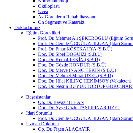
Nörooftalmoloji
Oküloplasti
Uvea
Az Görenlerin Rehabilitasyonu
Ön Segment ve Katarakt
Doktorlarımız
Eğitim Görevlileri
Prof. Dr. Mehmet Ali ŞEKEROĞLU (Eğitim Soru
Prof. Dr. Cemile ÜÇGÜL ATILGAN (İdari Sorum
Prof. Dr. Pınar KÖSEKAHYA (S.B.Ü)
Doç. Dr. Sibel DOĞUİZİ (S.B.Ü)
Doç. Dr. Kemal TEKİN (S.B.Ü)
Doç. Dr. Gözde HONDUR (S.B.Ü)
Doç. Dr. Merve İNANÇ TEKİN (S.B.Ü)
Doç. Dr. Mehmet Murat UZEL (S.B.Ü)
Doç. Dr. Hilal KILINÇ HEKİMSOY (Vekaleten)
Doç. Dr. Nesrin BÜYÜKTORTOP GÖKÇINAR (V
Başasistanlar
Op. Dr. Bayazıt İLHAN
Doç. Dr. Ayşe Güzin TAŞLIPINAR UZEL
İdari Sorumlu
Prof. Dr. Cemile ÜÇGÜL ATILGAN (İdari Sorum
Uzman Doktorlar
Op. Dr. Figen ALAÇAYIR