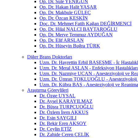
Op. Dr. Şule YENİGÜN
Op. Dr. Hakan Halit YAŞAR
Op. Dr. Makbule GÜLEÇ
Op. Dr. Özcan KESKİN
Doç. Dr. Mehmet Fatih Kağan DEĞİRMENCİ
Op. Dr. Hilal NALCI BAYTAROĞLU
Op. Dr. Merve Temmuz AYDUĞAN
Op. Dr. Elif ARSLAN
Op. Dr. Hüseyin Buğra TÜRK
Diğer Branş Doktorları
Uzm. Dr. Hayrettin Erbil BAŞEŞME - İç Hastalık
Uzm. Dr. Meral ASLAN - Enfeksiyon Hastalıkları
Uzm. Dr. Nazmiye UÇAN - Anesteziyoloji ve R
Uzm. Dr. Ümran TOKLUOĞLU - Anesteziyoloji 
Uzm. Dr. Kübra BAŞ - Anesteziyoloji ve Reanim
Araştırma Görevlileri
Dr. Özge UYSAL
Dr. Aysel KARAYILMAZ
Dr. Büşra TURPÇUOĞLU
Dr. Özlem İrem AKKUŞ
Dr. Esin SAYGILI
Dr. Bekir Eren AKSOY
Dr. Ceylin ETİZ
Dr. Zahide Ceren ÇELİK