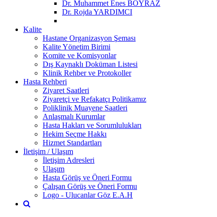
Dr. Muhammet Enes BOYRAZ
Dr. Rojda YARDIMCI
Kalite
Hastane Organizasyon Şeması
Kalite Yönetim Birimi
Komite ve Komisyonlar
Dış Kaynaklı Doküman Listesi
Klinik Rehber ve Protokoller
Hasta Rehberi
Ziyaret Saatleri
Ziyaretçi ve Refakatçı Politikamız
Poliklinik Muayene Saatleri
Anlaşmalı Kurumlar
Hasta Hakları ve Sorumlulukları
Hekim Seçme Hakkı
Hizmet Standartları
İletişim / Ulaşım
İletişim Adresleri
Ulaşım
Hasta Görüş ve Öneri Formu
Çalışan Görüş ve Öneri Formu
Logo - Ulucanlar Göz E.A.H