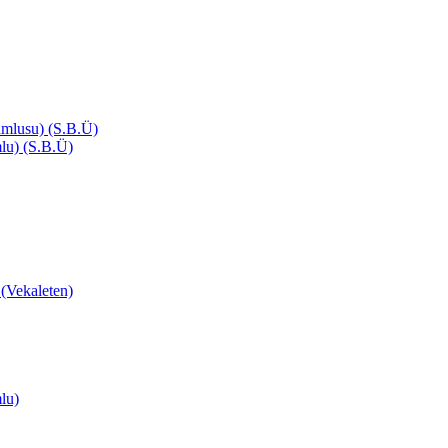
mlusu) (S.B.Ü)
lu) (S.B.Ü)
ekaleten)
lu)