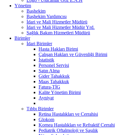
Logo - Ulucanlar Göz E.A.H
Yönetim
Başhekim
Başhekim Yardımcısı
İdari ve Mali Hizmetler Müdürü
İdari ve Mali Hizmetler Müdür Yrd.
Sağlık Bakım Hizmetleri Müdürü
Birimler
İdari Birimler
Hasta Hakları Birimi
Çalışan Hakları ve Güvenliği Birimi
İstatistik
Personel Servisi
Satın Alma
Gider Tahakkuk
Maaş Tahakkuk
Fatura-TİG
Kalite Yönetim Birimi
Ayniyat
Tıbbı Birimler
Retina Hastalıkları ve Cerrahisi
Glokom
Kornea Hastalıkları ve Refraktif Cerrahi
Pediatrik Oftalmoloji ve Şaşılık