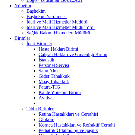
Logo - Ulucanlar Göz E.A.H
Yönetim
Başhekim
Başhekim Yardımcısı
İdari ve Mali Hizmetler Müdürü
İdari ve Mali Hizmetler Müdür Yrd.
Sağlık Bakım Hizmetleri Müdürü
Birimler
İdari Birimler
Hasta Hakları Birimi
Çalışan Hakları ve Güvenliği Birimi
İstatistik
Personel Servisi
Satın Alma
Gider Tahakkuk
Maaş Tahakkuk
Fatura-TİG
Kalite Yönetim Birimi
Ayniyat
Tıbbı Birimler
Retina Hastalıkları ve Cerrahisi
Glokom
Kornea Hastalıkları ve Refraktif Cerrahi
Pediatrik Oftalmoloji ve Şaşılık