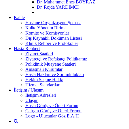
Dr. Muhammet Enes BOYRAZ
Dr. Rojda YARDIMCI
Kalite
Hastane Organizasyon Şeması
Kalite Yönetim Birimi
Komite ve Komisyonlar
Dış Kaynaklı Doküman Listesi
Klinik Rehber ve Protokoller
Hasta Rehberi
Ziyaret Saatleri
Ziyaretçi ve Refakatçı Politikamız
Poliklinik Muayene Saatleri
Anlaşmalı Kurumlar
Hasta Hakları ve Sorumlulukları
Hekim Seçme Hakkı
Hizmet Standartları
İletişim / Ulaşım
İletişim Adresleri
Ulaşım
Hasta Görüş ve Öneri Formu
Çalışan Görüş ve Öneri Formu
Logo - Ulucanlar Göz E.A.H