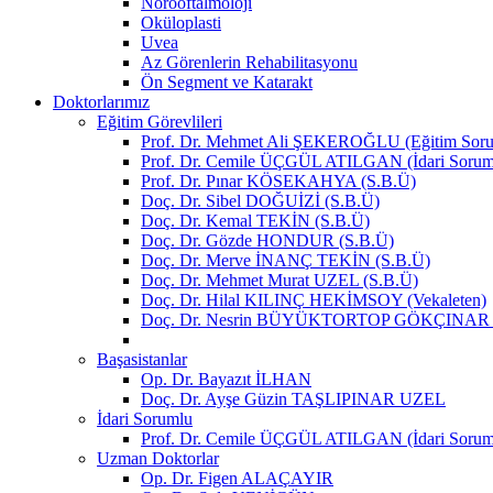
Nörooftalmoloji
Oküloplasti
Uvea
Az Görenlerin Rehabilitasyonu
Ön Segment ve Katarakt
Doktorlarımız
Eğitim Görevlileri
Prof. Dr. Mehmet Ali ŞEKEROĞLU (Eğitim Soru
Prof. Dr. Cemile ÜÇGÜL ATILGAN (İdari Sorum
Prof. Dr. Pınar KÖSEKAHYA (S.B.Ü)
Doç. Dr. Sibel DOĞUİZİ (S.B.Ü)
Doç. Dr. Kemal TEKİN (S.B.Ü)
Doç. Dr. Gözde HONDUR (S.B.Ü)
Doç. Dr. Merve İNANÇ TEKİN (S.B.Ü)
Doç. Dr. Mehmet Murat UZEL (S.B.Ü)
Doç. Dr. Hilal KILINÇ HEKİMSOY (Vekaleten)
Doç. Dr. Nesrin BÜYÜKTORTOP GÖKÇINAR (V
Başasistanlar
Op. Dr. Bayazıt İLHAN
Doç. Dr. Ayşe Güzin TAŞLIPINAR UZEL
İdari Sorumlu
Prof. Dr. Cemile ÜÇGÜL ATILGAN (İdari Sorum
Uzman Doktorlar
Op. Dr. Figen ALAÇAYIR