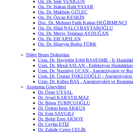
Op. Dr. Şule YENİGÜN
Op. Dr. Hakan Halit YAŞAR
Op. Dr. Makbule GÜLEÇ
Op. Dr. Özcan KESKİN
Doç. Dr. Mehmet Fatih Kağan DEĞİRMENCİ
Op. Dr. Hilal NALCI BAYTAROĞLU
Op. Dr. Merve Temmuz AYDUĞAN
Op. Dr. Elif ARSLAN
Op. Dr. Hüseyin Buğra TÜRK
Diğer Branş Doktorları
Uzm. Dr. Hayrettin Erbil BAŞEŞME - İç Hastalık
Uzm. Dr. Meral ASLAN - Enfeksiyon Hastalıkları
Uzm. Dr. Nazmiye UÇAN - Anesteziyoloji ve R
Uzm. Dr. Ümran TOKLUOĞLU - Anesteziyoloji 
Uzm. Dr. Kübra BAŞ - Anesteziyoloji ve Reanim
Araştırma Görevlileri
Dr. Özge UYSAL
Dr. Aysel KARAYILMAZ
Dr. Büşra TURPÇUOĞLU
Dr. Özlem İrem AKKUŞ
Dr. Esin SAYGILI
Dr. Bekir Eren AKSOY
Dr. Ceylin ETİZ
Dr. Zahide Ceren ÇELİK