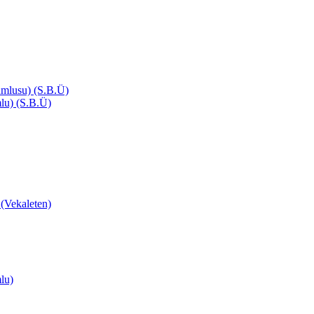
mlusu) (S.B.Ü)
lu) (S.B.Ü)
ekaleten)
lu)