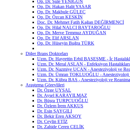
Op. Dr. Şule YENİGÜN
Op. Dr. Hakan Halit YAŞAR
Op. Dr. Makbule GÜLEÇ
Op. Dr. Özcan KESKİN
Doç. Dr. Mehmet Fatih Kağan DEĞİRMENCİ
Op. Dr. Hilal NALCI BAYTAROĞLU
Op. Dr. Merve Temmuz AYDUĞAN
Op. Dr. Elif ARSLAN
Op. Dr. Hüseyin Buğra TÜRK
Diğer Branş Doktorları
Uzm. Dr. Hayrettin Erbil BAŞEŞME - İç Hastalık
Uzm. Dr. Meral ASLAN - Enfeksiyon Hastalıkları
Uzm. Dr. Nazmiye UÇAN - Anesteziyoloji ve R
Uzm. Dr. Ümran TOKLUOĞLU - Anesteziyoloji 
Uzm. Dr. Kübra BAŞ - Anesteziyoloji ve Reanim
Araştırma Görevlileri
Dr. Özge UYSAL
Dr. Aysel KARAYILMAZ
Dr. Büşra TURPÇUOĞLU
Dr. Özlem İrem AKKUŞ
Dr. Esin SAYGILI
Dr. Bekir Eren AKSOY
Dr. Ceylin ETİZ
Dr. Zahide Ceren ÇELİK