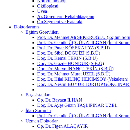
Nörooftalmoloji
Oküloplasti
Uvea
Az Görenlerin Rehabilitasyonu
Ön Segment ve Katarakt
Doktorlarımız
Eğitim Görevlileri
Prof. Dr. Mehmet Ali ŞEKEROĞLU (Eğitim Soru
Prof. Dr. Cemile ÜÇGÜL ATILGAN (İdari Sorum
Prof. Dr. Pınar KÖSEKAHYA (S.B.Ü)
Doç. Dr. Sibel DOĞUİZİ (S.B.Ü)
Doç. Dr. Kemal TEKİN (S.B.Ü)
Doç. Dr. Gözde HONDUR (S.B.Ü)
Doç. Dr. Merve İNANÇ TEKİN (S.B.Ü)
Doç. Dr. Mehmet Murat UZEL (S.B.Ü)
Doç. Dr. Hilal KILINÇ HEKİMSOY (Vekaleten)
Doç. Dr. Nesrin BÜYÜKTORTOP GÖKÇINAR (V
Başasistanlar
Op. Dr. Bayazıt İLHAN
Doç. Dr. Ayşe Güzin TAŞLIPINAR UZEL
İdari Sorumlu
Prof. Dr. Cemile ÜÇGÜL ATILGAN (İdari Sorum
Uzman Doktorlar
Op. Dr. Figen ALAÇAYIR