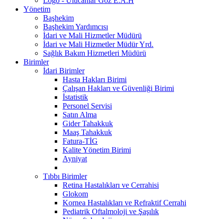
Logo - Ulucanlar Göz E.A.H
Yönetim
Başhekim
Başhekim Yardımcısı
İdari ve Mali Hizmetler Müdürü
İdari ve Mali Hizmetler Müdür Yrd.
Sağlık Bakım Hizmetleri Müdürü
Birimler
İdari Birimler
Hasta Hakları Birimi
Çalışan Hakları ve Güvenliği Birimi
İstatistik
Personel Servisi
Satın Alma
Gider Tahakkuk
Maaş Tahakkuk
Fatura-TİG
Kalite Yönetim Birimi
Ayniyat
Tıbbı Birimler
Retina Hastalıkları ve Cerrahisi
Glokom
Kornea Hastalıkları ve Refraktif Cerrahi
Pediatrik Oftalmoloji ve Şaşılık