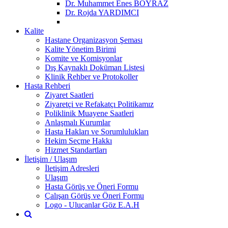
Dr. Muhammet Enes BOYRAZ
Dr. Rojda YARDIMCI
Kalite
Hastane Organizasyon Şeması
Kalite Yönetim Birimi
Komite ve Komisyonlar
Dış Kaynaklı Doküman Listesi
Klinik Rehber ve Protokoller
Hasta Rehberi
Ziyaret Saatleri
Ziyaretçi ve Refakatçı Politikamız
Poliklinik Muayene Saatleri
Anlaşmalı Kurumlar
Hasta Hakları ve Sorumlulukları
Hekim Seçme Hakkı
Hizmet Standartları
İletişim / Ulaşım
İletişim Adresleri
Ulaşım
Hasta Görüş ve Öneri Formu
Çalışan Görüş ve Öneri Formu
Logo - Ulucanlar Göz E.A.H