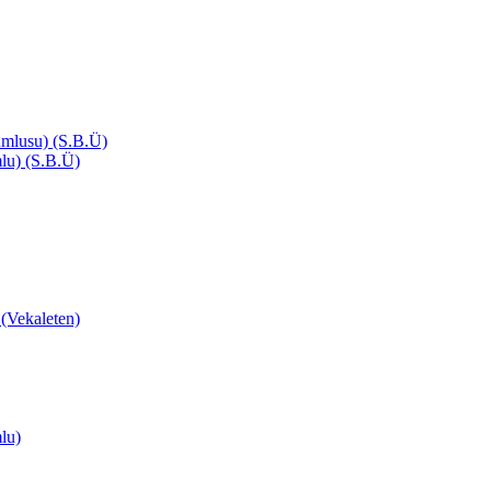
mlusu) (S.B.Ü)
lu) (S.B.Ü)
ekaleten)
lu)