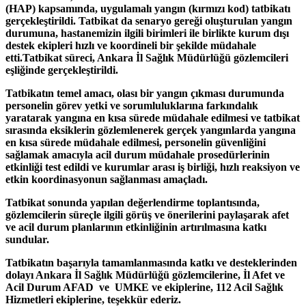
(HAP) kapsamında, uygulamalı yangın (kırmızı kod) tatbikatı
gerçekleştirildi. Tatbikat da senaryo gereği oluşturulan yangın
durumuna, hastanemizin ilgili birimleri ile birlikte kurum dışı
destek ekipleri hızlı ve koordineli bir şekilde müdahale
etti.
Tatbikat süreci, Ankara İl Sağlık Müdürlüğü gözlemcileri
eşliğinde gerçekleştirildi.
Tatbikatın temel amacı, olası bir yangın çıkması durumunda
personelin görev yetki ve sorumluluklarına farkındalık
yaratarak yangına en kısa sürede müdahale edilmesi ve tatbikat
sırasında eksiklerin gözlemlenerek gerçek yangınlarda yangına
en kısa sürede müdahale edilmesi, personelin güvenliğini
sağlamak amacıyla acil durum müdahale prosedürlerinin
etkinliği test edildi ve kurumlar arası iş birliği, hızlı reaksiyon ve
etkin koordinasyonun sağlanması amaçladı.
Tatbikat sonunda yapılan değerlendirme toplantısında,
gözlemcilerin süreçle ilgili görüş ve önerilerini paylaşarak afet
ve acil durum planlarının etkinliğinin artırılmasına katkı
sundular.
Tatbikatın başarıyla tamamlanmasında katkı ve desteklerinden
dolayı Ankara İl Sağlık Müdürlüğü gözlemcilerine, İl Afet ve
Acil Durum AFAD ve UMKE ve ekiplerine, 112 Acil Sağlık
Hizmetleri ekiplerine, teşekkür ederiz.