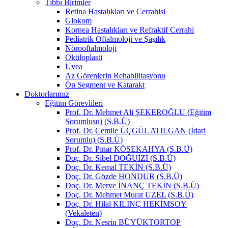
Tıbbı Birimler
Retina Hastalıkları ve Cerrahisi
Glokom
Kornea Hastalıkları ve Refraktif Cerrahi
Pediatrik Oftalmoloji ve Şaşılık
Nörooftalmoloji
Oküloplasti
Uvea
Az Görenlerin Rehabilitasyonu
Ön Segment ve Katarakt
Doktorlarımız
Eğitim Görevlileri
Prof. Dr. Mehmet Ali ŞEKEROĞLU (Eğitim
Sorumlusu) (S.B.Ü)
Prof. Dr. Cemile ÜÇGÜL ATILGAN (İdari
Sorumlu) (S.B.Ü)
Prof. Dr. Pınar KÖSEKAHYA (S.B.Ü)
Doç. Dr. Sibel DOĞUİZİ (S.B.Ü)
Doç. Dr. Kemal TEKİN (S.B.Ü)
Doç. Dr. Gözde HONDUR (S.B.Ü)
Doç. Dr. Merve İNANÇ TEKİN (S.B.Ü)
Doç. Dr. Mehmet Murat UZEL (S.B.Ü)
Doç. Dr. Hilal KILINÇ HEKİMSOY
(Vekaleten)
Doç. Dr. Nesrin BÜYÜKTORTOP