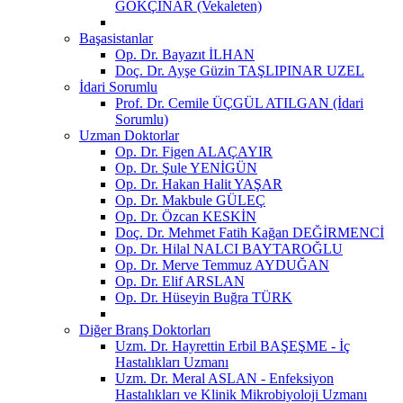
GÖKÇINAR (Vekaleten)
Başasistanlar
Op. Dr. Bayazıt İLHAN
Doç. Dr. Ayşe Güzin TAŞLIPINAR UZEL
İdari Sorumlu
Prof. Dr. Cemile ÜÇGÜL ATILGAN (İdari
Sorumlu)
Uzman Doktorlar
Op. Dr. Figen ALAÇAYIR
Op. Dr. Şule YENİGÜN
Op. Dr. Hakan Halit YAŞAR
Op. Dr. Makbule GÜLEÇ
Op. Dr. Özcan KESKİN
Doç. Dr. Mehmet Fatih Kağan DEĞİRMENCİ
Op. Dr. Hilal NALCI BAYTAROĞLU
Op. Dr. Merve Temmuz AYDUĞAN
Op. Dr. Elif ARSLAN
Op. Dr. Hüseyin Buğra TÜRK
Diğer Branş Doktorları
Uzm. Dr. Hayrettin Erbil BAŞEŞME - İç
Hastalıkları Uzmanı
Uzm. Dr. Meral ASLAN - Enfeksiyon
Hastalıkları ve Klinik Mikrobiyoloji Uzmanı