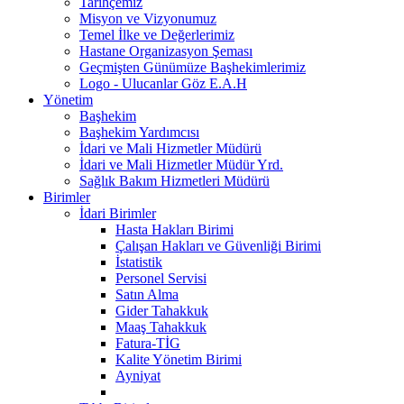
Tarihçemiz
Misyon ve Vizyonumuz
Temel İlke ve Değerlerimiz
Hastane Organizasyon Şeması
Geçmişten Günümüze Başhekimlerimiz
Logo - Ulucanlar Göz E.A.H
Yönetim
Başhekim
Başhekim Yardımcısı
İdari ve Mali Hizmetler Müdürü
İdari ve Mali Hizmetler Müdür Yrd.
Sağlık Bakım Hizmetleri Müdürü
Birimler
İdari Birimler
Hasta Hakları Birimi
Çalışan Hakları ve Güvenliği Birimi
İstatistik
Personel Servisi
Satın Alma
Gider Tahakkuk
Maaş Tahakkuk
Fatura-TİG
Kalite Yönetim Birimi
Ayniyat