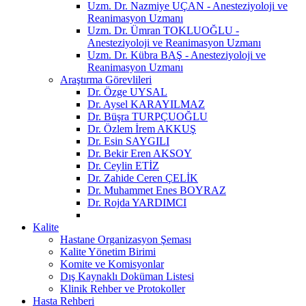
Uzm. Dr. Nazmiye UÇAN - Anesteziyoloji ve
Reanimasyon Uzmanı
Uzm. Dr. Ümran TOKLUOĞLU -
Anesteziyoloji ve Reanimasyon Uzmanı
Uzm. Dr. Kübra BAŞ - Anesteziyoloji ve
Reanimasyon Uzmanı
Araştırma Görevlileri
Dr. Özge UYSAL
Dr. Aysel KARAYILMAZ
Dr. Büşra TURPÇUOĞLU
Dr. Özlem İrem AKKUŞ
Dr. Esin SAYGILI
Dr. Bekir Eren AKSOY
Dr. Ceylin ETİZ
Dr. Zahide Ceren ÇELİK
Dr. Muhammet Enes BOYRAZ
Dr. Rojda YARDIMCI
Kalite
Hastane Organizasyon Şeması
Kalite Yönetim Birimi
Komite ve Komisyonlar
Dış Kaynaklı Doküman Listesi
Klinik Rehber ve Protokoller
Hasta Rehberi