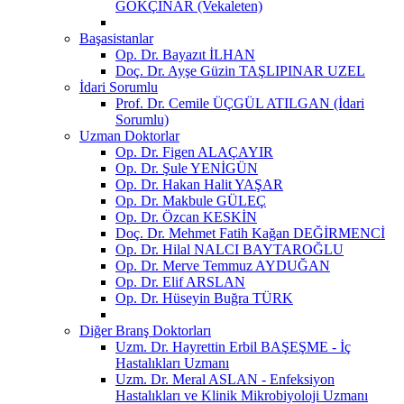
GÖKÇINAR (Vekaleten)
Başasistanlar
Op. Dr. Bayazıt İLHAN
Doç. Dr. Ayşe Güzin TAŞLIPINAR UZEL
İdari Sorumlu
Prof. Dr. Cemile ÜÇGÜL ATILGAN (İdari
Sorumlu)
Uzman Doktorlar
Op. Dr. Figen ALAÇAYIR
Op. Dr. Şule YENİGÜN
Op. Dr. Hakan Halit YAŞAR
Op. Dr. Makbule GÜLEÇ
Op. Dr. Özcan KESKİN
Doç. Dr. Mehmet Fatih Kağan DEĞİRMENCİ
Op. Dr. Hilal NALCI BAYTAROĞLU
Op. Dr. Merve Temmuz AYDUĞAN
Op. Dr. Elif ARSLAN
Op. Dr. Hüseyin Buğra TÜRK
Diğer Branş Doktorları
Uzm. Dr. Hayrettin Erbil BAŞEŞME - İç
Hastalıkları Uzmanı
Uzm. Dr. Meral ASLAN - Enfeksiyon
Hastalıkları ve Klinik Mikrobiyoloji Uzmanı