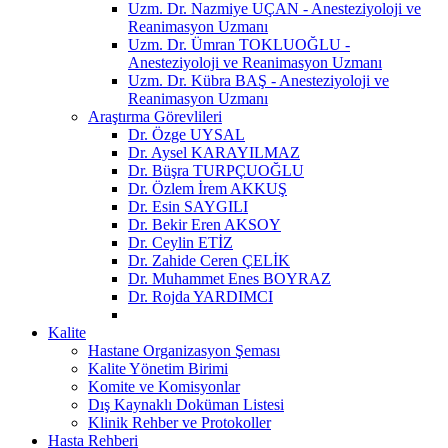
Uzm. Dr. Nazmiye UÇAN - Anesteziyoloji ve
Reanimasyon Uzmanı
Uzm. Dr. Ümran TOKLUOĞLU -
Anesteziyoloji ve Reanimasyon Uzmanı
Uzm. Dr. Kübra BAŞ - Anesteziyoloji ve
Reanimasyon Uzmanı
Araştırma Görevlileri
Dr. Özge UYSAL
Dr. Aysel KARAYILMAZ
Dr. Büşra TURPÇUOĞLU
Dr. Özlem İrem AKKUŞ
Dr. Esin SAYGILI
Dr. Bekir Eren AKSOY
Dr. Ceylin ETİZ
Dr. Zahide Ceren ÇELİK
Dr. Muhammet Enes BOYRAZ
Dr. Rojda YARDIMCI
Kalite
Hastane Organizasyon Şeması
Kalite Yönetim Birimi
Komite ve Komisyonlar
Dış Kaynaklı Doküman Listesi
Klinik Rehber ve Protokoller
Hasta Rehberi