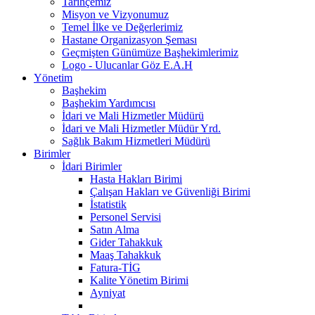
Tarihçemiz
Misyon ve Vizyonumuz
Temel İlke ve Değerlerimiz
Hastane Organizasyon Şeması
Geçmişten Günümüze Başhekimlerimiz
Logo - Ulucanlar Göz E.A.H
Yönetim
Başhekim
Başhekim Yardımcısı
İdari ve Mali Hizmetler Müdürü
İdari ve Mali Hizmetler Müdür Yrd.
Sağlık Bakım Hizmetleri Müdürü
Birimler
İdari Birimler
Hasta Hakları Birimi
Çalışan Hakları ve Güvenliği Birimi
İstatistik
Personel Servisi
Satın Alma
Gider Tahakkuk
Maaş Tahakkuk
Fatura-TİG
Kalite Yönetim Birimi
Ayniyat