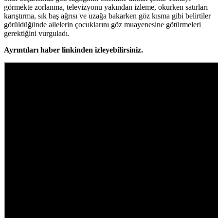
görmekte zorlanma, televizyonu yakından izleme, okurken satırları
karıştırma, sık baş ağrısı ve uzağa bakarken göz kısma gibi belirtiler
görüldüğünde ailelerin çocuklarını göz muayenesine götürmeleri
gerektiğini vurguladı.
Ayrıntıları haber linkinden izleyebilirsiniz.