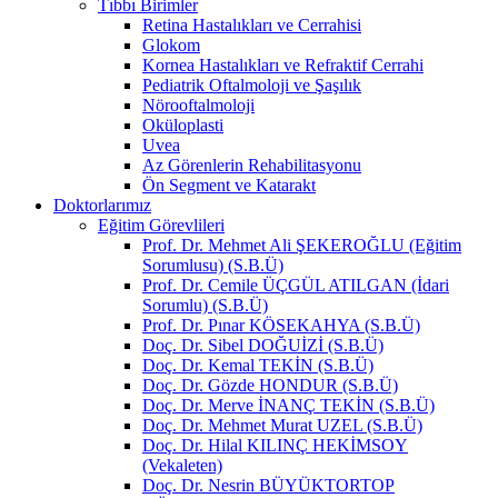
Tıbbı Birimler
Retina Hastalıkları ve Cerrahisi
Glokom
Kornea Hastalıkları ve Refraktif Cerrahi
Pediatrik Oftalmoloji ve Şaşılık
Nörooftalmoloji
Oküloplasti
Uvea
Az Görenlerin Rehabilitasyonu
Ön Segment ve Katarakt
Doktorlarımız
Eğitim Görevlileri
Prof. Dr. Mehmet Ali ŞEKEROĞLU (Eğitim
Sorumlusu) (S.B.Ü)
Prof. Dr. Cemile ÜÇGÜL ATILGAN (İdari
Sorumlu) (S.B.Ü)
Prof. Dr. Pınar KÖSEKAHYA (S.B.Ü)
Doç. Dr. Sibel DOĞUİZİ (S.B.Ü)
Doç. Dr. Kemal TEKİN (S.B.Ü)
Doç. Dr. Gözde HONDUR (S.B.Ü)
Doç. Dr. Merve İNANÇ TEKİN (S.B.Ü)
Doç. Dr. Mehmet Murat UZEL (S.B.Ü)
Doç. Dr. Hilal KILINÇ HEKİMSOY
(Vekaleten)
Doç. Dr. Nesrin BÜYÜKTORTOP