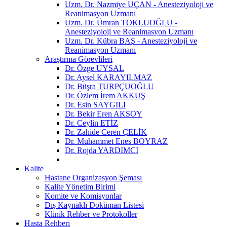
Uzm. Dr. Nazmiye UÇAN - Anesteziyoloji ve
Reanimasyon Uzmanı
Uzm. Dr. Ümran TOKLUOĞLU -
Anesteziyoloji ve Reanimasyon Uzmanı
Uzm. Dr. Kübra BAŞ - Anesteziyoloji ve
Reanimasyon Uzmanı
Araştırma Görevlileri
Dr. Özge UYSAL
Dr. Aysel KARAYILMAZ
Dr. Büşra TURPÇUOĞLU
Dr. Özlem İrem AKKUŞ
Dr. Esin SAYGILI
Dr. Bekir Eren AKSOY
Dr. Ceylin ETİZ
Dr. Zahide Ceren ÇELİK
Dr. Muhammet Enes BOYRAZ
Dr. Rojda YARDIMCI
Kalite
Hastane Organizasyon Şeması
Kalite Yönetim Birimi
Komite ve Komisyonlar
Dış Kaynaklı Doküman Listesi
Klinik Rehber ve Protokoller
Hasta Rehberi