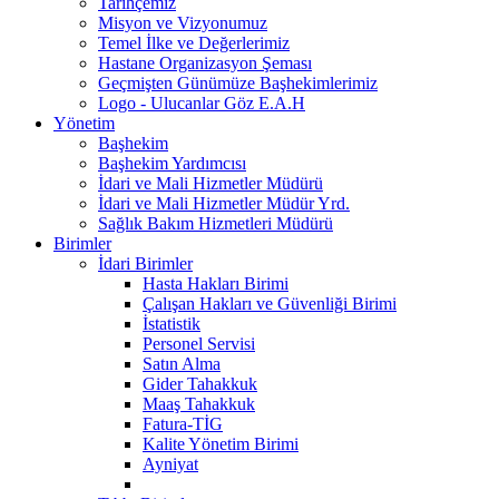
Tarihçemiz
Misyon ve Vizyonumuz
Temel İlke ve Değerlerimiz
Hastane Organizasyon Şeması
Geçmişten Günümüze Başhekimlerimiz
Logo - Ulucanlar Göz E.A.H
Yönetim
Başhekim
Başhekim Yardımcısı
İdari ve Mali Hizmetler Müdürü
İdari ve Mali Hizmetler Müdür Yrd.
Sağlık Bakım Hizmetleri Müdürü
Birimler
İdari Birimler
Hasta Hakları Birimi
Çalışan Hakları ve Güvenliği Birimi
İstatistik
Personel Servisi
Satın Alma
Gider Tahakkuk
Maaş Tahakkuk
Fatura-TİG
Kalite Yönetim Birimi
Ayniyat