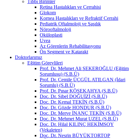
Tıbbı Birimler
Retina Hastalıkları ve Cerrahisi
Glokom
Kornea Hastalıkları ve Refraktif Cerrahi
Pediatrik Oftalmoloji ve Şaşılık
Nörooftalmoloji
Oküloplasti
Uvea
Az Görenlerin Rehabilitasyonu
Ön Segment ve Katarakt
Doktorlarımız
Eğitim Görevlileri
Prof. Dr. Mehmet Ali ŞEKEROĞLU (Eğitim
Sorumlusu) (S.B.Ü)
Prof. Dr. Cemile ÜÇGÜL ATILGAN (İdari
Sorumlu) (S.B.Ü)
Prof. Dr. Pınar KÖSEKAHYA (S.B.Ü)
Doç. Dr. Sibel DOĞUİZİ (S.B.Ü)
Doç. Dr. Kemal TEKİN (S.B.Ü)
Doç. Dr. Gözde HONDUR (S.B.Ü)
Doç. Dr. Merve İNANÇ TEKİN (S.B.Ü)
Doç. Dr. Mehmet Murat UZEL (S.B.Ü)
Doç. Dr. Hilal KILINÇ HEKİMSOY
(Vekaleten)
Doç. Dr. Nesrin BÜYÜKTORTOP