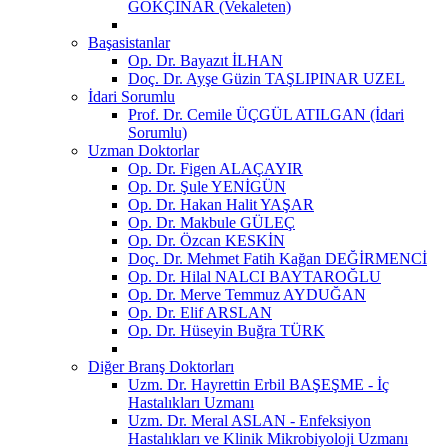
GÖKÇINAR (Vekaleten)
Başasistanlar
Op. Dr. Bayazıt İLHAN
Doç. Dr. Ayşe Güzin TAŞLIPINAR UZEL
İdari Sorumlu
Prof. Dr. Cemile ÜÇGÜL ATILGAN (İdari
Sorumlu)
Uzman Doktorlar
Op. Dr. Figen ALAÇAYIR
Op. Dr. Şule YENİGÜN
Op. Dr. Hakan Halit YAŞAR
Op. Dr. Makbule GÜLEÇ
Op. Dr. Özcan KESKİN
Doç. Dr. Mehmet Fatih Kağan DEĞİRMENCİ
Op. Dr. Hilal NALCI BAYTAROĞLU
Op. Dr. Merve Temmuz AYDUĞAN
Op. Dr. Elif ARSLAN
Op. Dr. Hüseyin Buğra TÜRK
Diğer Branş Doktorları
Uzm. Dr. Hayrettin Erbil BAŞEŞME - İç
Hastalıkları Uzmanı
Uzm. Dr. Meral ASLAN - Enfeksiyon
Hastalıkları ve Klinik Mikrobiyoloji Uzmanı